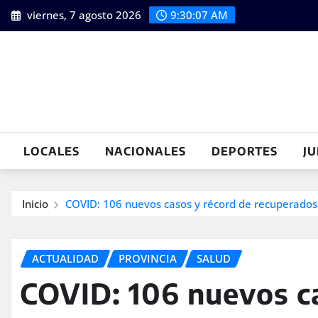
Saltar
viernes, 7 agosto 2026
9:30:08 AM
al
contenido
LOCALES
NACIONALES
DEPORTES
JU
Inicio
COVID: 106 nuevos casos y récord de recuperados
ACTUALIDAD
PROVINCIA
SALUD
COVID: 106 nuevos ca