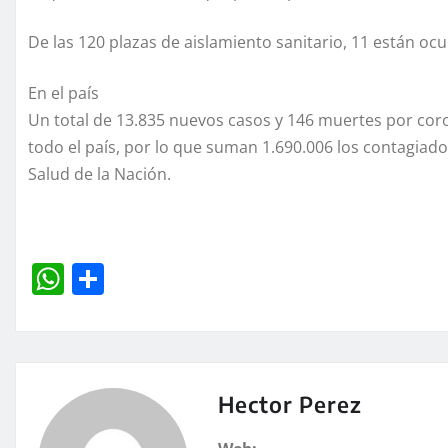
De las 120 plazas de aislamiento sanitario, 11 están o
En el país
Un total de 13.835 nuevos casos y 146 muertes por cor
todo el país, por lo que suman 1.690.006 los contagiados
Salud de la Nación.
W
C
h
o
at
m
s
p
A
a
Hector Perez
p
rt