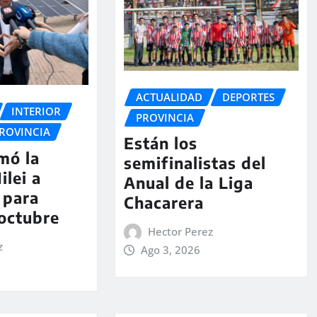
ACTUALIDAD
DEPORTES
INTERIOR
PROVINCIA
ROVINCIA
Están los
rmó la
semifinalistas del
ilei a
Anual de la Liga
 para
Chacarera
 octubre
Hector Perez
z
Ago 3, 2026