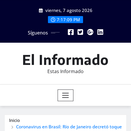
Saltar
viernes, 7 agosto 2026
al
contenido
7:17:11 PM
Síguenos
El Informado
Estas Informado
Inicio
Coronavirus en Brasil: Río de Janeiro decretó toque