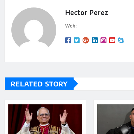
s
p
A
a
Hector Perez
p
rt
Web:
p
ir
RELATED STORY