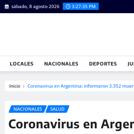
Saltar
sábado, 8 agosto 2026
3:27:36 PM
al
contenido
LOCALES
NACIONALES
DEPORTES
JU
Inicio
Coronavirus en Argentina: informaron 3.352 muert
NACIONALES
SALUD
Coronavirus en Argen