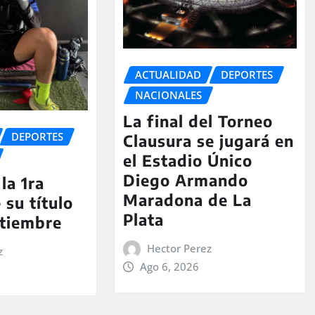
ACTUALIDAD
DEPORTES
NACIONALES
La final del Torneo
DEPORTES
Clausura se jugará en
el Estadio Único
Diego Armando
la 1ra
Maradona de La
 su título
Plata
ptiembre
Hector Perez
z
Ago 6, 2026