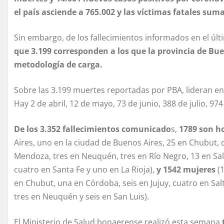
el país asciende a 765.002 y las víctimas fatales sum
Sin embargo, de los fallecimientos informados en el últ
que 3.199 corresponden a los que la provincia de Bu
metodología de carga.
Sobre las 3.199 muertes reportadas por PBA, lideran en 
Hay 2 de abril, 12 de mayo, 73 de junio, 388 de julio, 9
De los 3.352 fallecimientos comunicado
s,
1789 son h
Aires, uno en la ciudad de Buenos Aires, 25 en Chubut, 
Mendoza, tres en Neuquén, tres en Río Negro, 13 en Salt
cuatro en Santa Fe y uno en La Rioja),
y 1542 mujeres
(1
en Chubut, una en Córdoba, seis en Jujuy, cuatro en Salt
tres en Neuquén y seis en San Luis).
El Ministerio de Salud bonaerense realizó esta semana