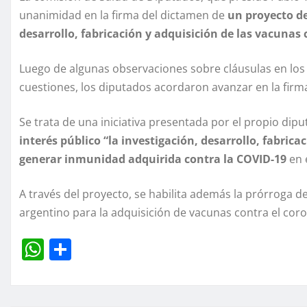
unanimidad en la firma del dictamen de
un proyecto de
desarrollo, fabricación y adquisición de las vacunas 
Luego de algunas observaciones sobre cláusulas en los c
cuestiones, los diputados acordaron avanzar en la fir
Se trata de una iniciativa presentada por el propio dip
interés público “la investigación, desarrollo, fabric
generar inmunidad adquirida contra la COVID-19
en 
A través del proyecto, se habilita además la prórroga de
argentino para la adquisición de vacunas contra el coro
W
C
h
o
at
m