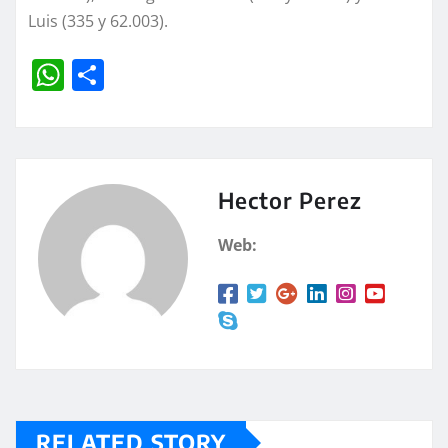
Luis (335 y 62.003).
W
C
h
o
at
m
s
p
A
a
Hector Perez
p
rt
Web:
p
ir
RELATED STORY