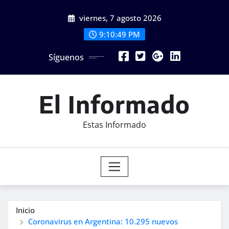
Saltar
viernes, 7 agosto 2026
al
contenido
9:10:50 PM
Síguenos
El Informado
Estas Informado
Inicio
Coronavirus en Argentina: 10.295 nuevos