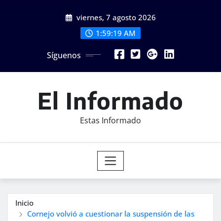
Saltar
viernes, 7 agosto 2026
al
contenido
1:59:21 AM
Síguenos
El Informado
Estas Informado
Inicio
Cornejo volvió a cuestionar la suspensión de las