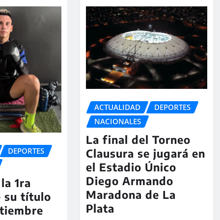
ACTUALIDAD
DEPORTES
NACIONALES
La final del Torneo
DEPORTES
Clausura se jugará en
el Estadio Único
Diego Armando
la 1ra
Maradona de La
 su título
Plata
ptiembre