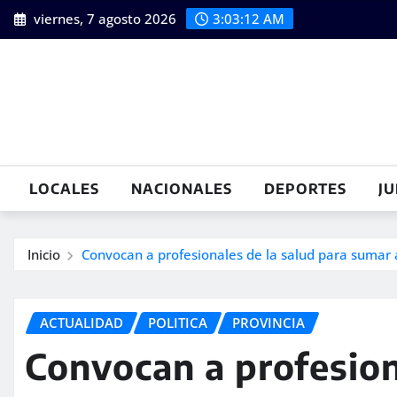
Saltar
viernes, 7 agosto 2026
3:03:13 AM
al
contenido
LOCALES
NACIONALES
DEPORTES
JU
Inicio
Convocan a profesionales de la salud para sumar 
ACTUALIDAD
POLITICA
PROVINCIA
Convocan a profesion