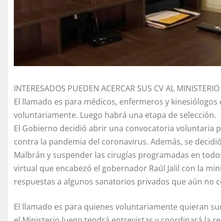
INTERESADOS PUEDEN ACERCAR SUS CV AL MINISTERIO
El llamado es para médicos, enfermeros y kinesiólogos 
voluntariamente. Luego habrá una etapa de selección.
El Gobierno decidió abrir una convocatoria voluntaria p
contra la pandemia del coronavirus. Además, se decidi
Malbrán y suspender las cirugías programadas en todos 
virtual que encabezó el gobernador Raúl Jalil con la min
respuestas a algunos sanatorios privados que aún no c
El llamado es para quienes voluntariamente quieran su
el Ministerio luego tendrá entrevistas y coordinará la