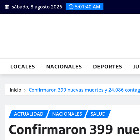
Saltar
sábado, 8 agosto 2026
5:01:41 AM
al
contenido
LOCALES
NACIONALES
DEPORTES
JU
Inicio
Confirmaron 399 nuevas muertes y 24.086 contagi
ACTUALIDAD
NACIONALES
SALUD
Confirmaron 399 nue