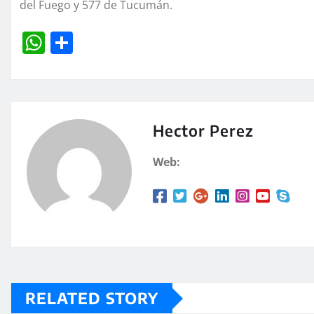
del Fuego y 577 de Tucumán.
W
C
h
o
at
m
s
p
A
a
Hector Perez
p
rt
Web:
p
ir
RELATED STORY