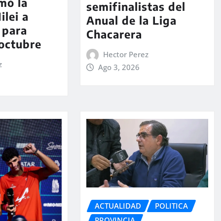
rmó la
semifinalistas del
ilei a
Anual de la Liga
 para
Chacarera
 octubre
Hector Perez
z
Ago 3, 2026
ACTUALIDAD
POLITICA
PROVINCIA