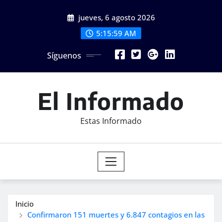
Saltar
jueves, 6 agosto 2026
al
contenido
5:16:01 AM
Síguenos
El Informado
Estas Informado
Inicio
Confirmaron 151 muertes y 6.847 contagios en las