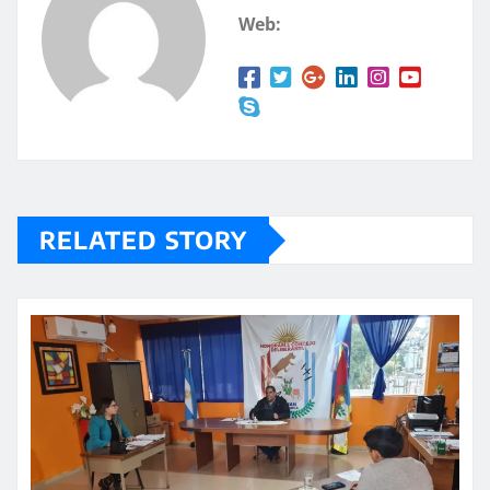
p
rt
Web:
p
ir
RELATED STORY