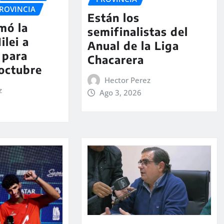
ROVINCIA
Están los
rmó la
semifinalistas del
ilei a
Anual de la Liga
 para
Chacarera
 octubre
Hector Perez
z
Ago 3, 2026