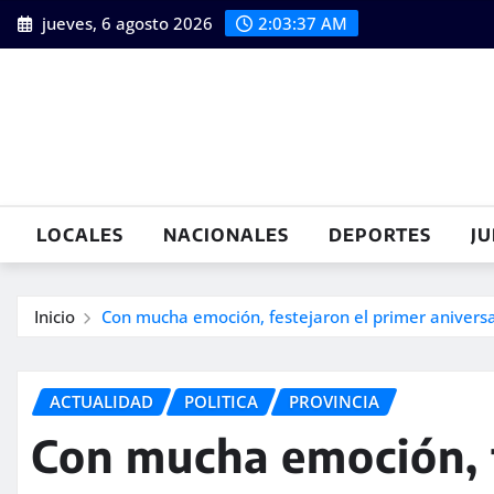
Saltar
jueves, 6 agosto 2026
2:03:38 AM
al
contenido
LOCALES
NACIONALES
DEPORTES
JU
Inicio
Con mucha emoción, festejaron el primer anivers
ACTUALIDAD
POLITICA
PROVINCIA
Con mucha emoción, f