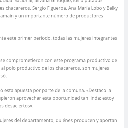
utada Nacional, Silvana Ginoquio, los diputados
iles chacareros, Sergio Figueroa, Ana María Lobo y Belky
 Iramaín y un importante número de productores
te este primer periodo, todas las mujeres integrantes
 se comprometieron con este programa productivo de
al polo productivo de los chacareros, son mujeres
só.
có esta apuesta por parte de la comuna. «Destaco la
supieron aprovechar esta oportunidad tan linda; estoy
os desaciertos».
mujeres del departamento, quiénes producen y aportan