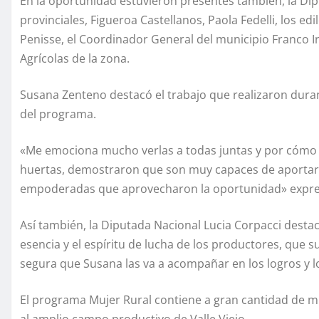
En la oportunidad estuvieron presentes también, la Dip
provinciales, Figueroa Castellanos, Paola Fedelli, los ed
Penisse, el Coordinador General del municipio Franco
Agrícolas de la zona.
Susana Zenteno destacó el trabajo que realizaron duran
del programa.
«Me emociona mucho verlas a todas juntas y por cómo
huertas, demostraron que son muy capaces de aportar 
empoderadas que aprovecharon la oportunidad» expre
Así también, la Diputada Nacional Lucia Corpacci desta
esencia y el espíritu de lucha de los productores, que 
segura que Susana las va a acompañar en los logros y l
El programa Mujer Rural contiene a gran cantidad de 
al amplio campo productivo de Valle Viejo.