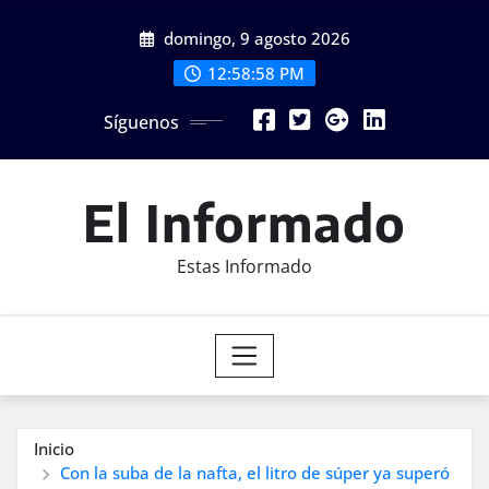
Saltar
domingo, 9 agosto 2026
al
contenido
12:58:59 PM
Síguenos
El Informado
Estas Informado
Inicio
Con la suba de la nafta, el litro de súper ya superó