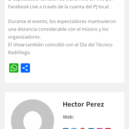
Facebook Live a través de la cuenta del PJ local.
Durante el evento, los espectadores mantuvieron
una distancia considerable con el músico y los
organizadores.
El show también coincidió con el Día del Técnico
Radiólogo.
W
C
h
o
at
m
s
p
A
a
Hector Perez
p
rt
Web:
p
ir