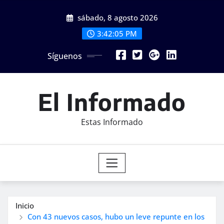
Saltar
sábado, 8 agosto 2026
al
contenido
3:42:06 PM
Síguenos
El Informado
Estas Informado
Inicio
Con 43 nuevos casos, hubo un leve repunte en los