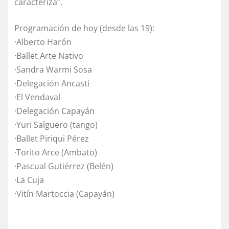
caracteriza”.
Programación de hoy (desde las 19):
·Alberto Harón
·Ballet Arte Nativo
·Sandra Warmi Sosa
·Delegación Ancasti
·El Vendaval
·Delegación Capayán
·Yuri Salguero (tango)
·Ballet Piriqui Pérez
·Torito Arce (Ambato)
·Pascual Gutiérrez (Belén)
·La Cuja
·Vitín Martoccia (Capayán)