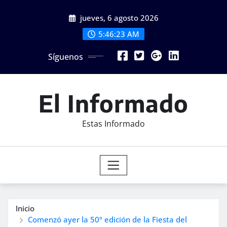
Saltar
jueves, 6 agosto 2026
al
contenido
5:46:25 AM
Síguenos
El Informado
Estas Informado
Inicio
Comenzó ayer la 50º edición de la Fiesta del