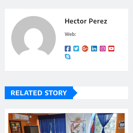
at
m
s
p
A
a
Hector Perez
p
rt
Web:
p
ir
RELATED STORY