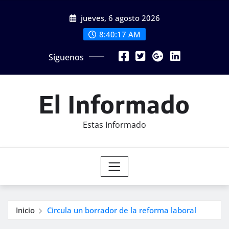
Saltar
jueves, 6 agosto 2026
al
contenido
8:40:19 AM
Síguenos
El Informado
Estas Informado
Inicio
Circula un borrador de la reforma laboral