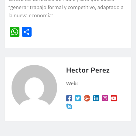
“generar trabajo formal y competitivo, adaptado a
la nueva economía”.
W
C
h
o
at
m
s
p
A
a
Hector Perez
p
rt
Web:
p
ir