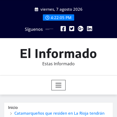
Saltar
viernes, 7 agosto 2026
al
contenido
4:22:07 PM
Síguenos
El Informado
Estas Informado
Inicio
Catamarqueños que residen en La Rioja tendrán