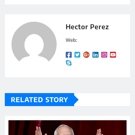
at
m
s
p
A
a
Hector Perez
p
rt
Web:
p
ir
RELATED STORY