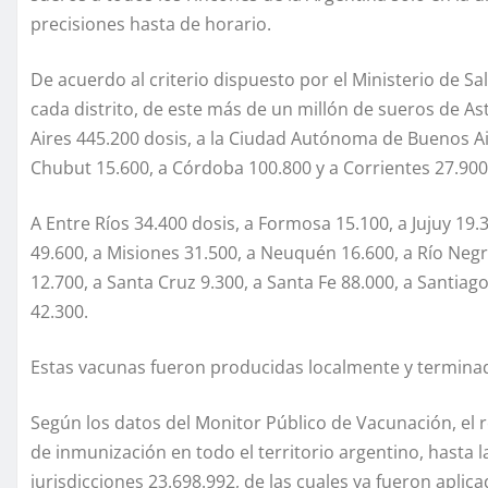
precisiones hasta de horario.
De acuerdo al criterio dispuesto por el Ministerio de Sa
cada distrito, de este más de un millón de sueros de A
Aires 445.200 dosis, a la Ciudad Autónoma de Buenos Ai
Chubut 15.600, a Córdoba 100.800 y a Corrientes 27.900
A Entre Ríos 34.400 dosis, a Formosa 15.100, a Jujuy 19.
49.600, a Misiones 31.500, a Neuquén 16.600, a Río Negro
12.700, a Santa Cruz 9.300, a Santa Fe 88.000, a Santiag
42.300.
Estas vacunas fueron producidas localmente y terminad
Según los datos del Monitor Público de Vacunación, el r
de inmunización en todo el territorio argentino, hasta 
jurisdicciones 23.698.992, de las cuales ya fueron aplic