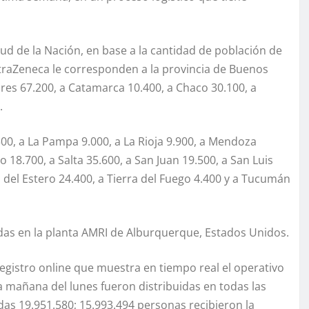
lud de la Nación, en base a la cantidad de población de
straZeneca le corresponden a la provincia de Buenos
res 67.200, a Catamarca 10.400, a Chaco 30.100, a
.
300, a La Pampa 9.000, a La Rioja 9.900, a Mendoza
 18.700, a Salta 35.600, a San Juan 19.500, a San Luis
o del Estero 24.400, a Tierra del Fuego 4.400 y a Tucumán
as en la planta AMRI de Alburquerque, Estados Unidos.
egistro online que muestra en tiempo real el operativo
la mañana del lunes fueron distribuidas en todas las
adas 19.951.580; 15.993.494 personas recibieron la