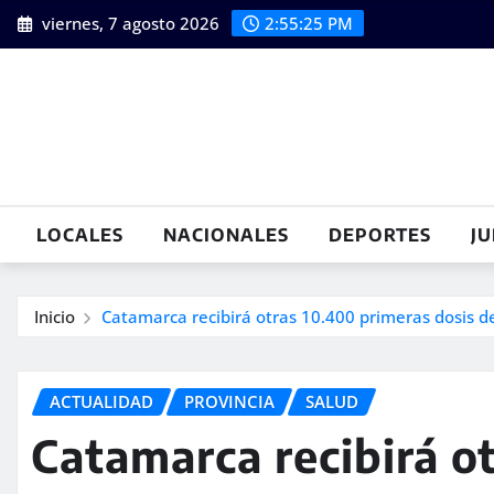
Saltar
viernes, 7 agosto 2026
2:55:26 PM
al
contenido
LOCALES
NACIONALES
DEPORTES
JU
Inicio
Catamarca recibirá otras 10.400 primeras dosis 
ACTUALIDAD
PROVINCIA
SALUD
Catamarca recibirá o