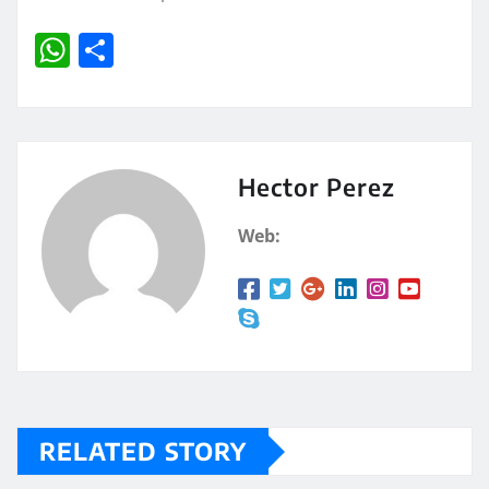
W
C
h
o
at
m
s
p
A
a
Hector Perez
p
rt
Web:
p
ir
RELATED STORY