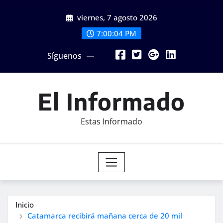
Saltar
viernes, 7 agosto 2026
al
contenido
7:00:06 PM
Síguenos
El Informado
Estas Informado
Inicio
Catamarca recibirá mañana cerca de 20 mil