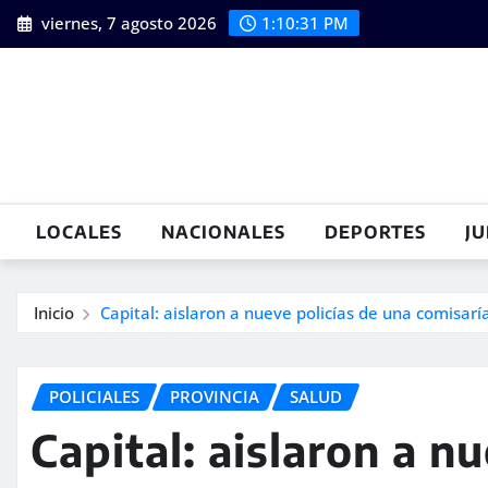
Saltar
viernes, 7 agosto 2026
1:10:32 PM
al
contenido
LOCALES
NACIONALES
DEPORTES
JU
Inicio
Capital: aislaron a nueve policías de una comisarí
POLICIALES
PROVINCIA
SALUD
Capital: aislaron a n