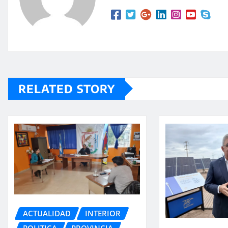
p
ir
RELATED STORY
ACTUALIDAD
INTERIOR
POLITICA
PROVINCIA