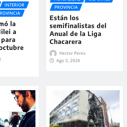
INTERIOR
PROVINCIA
ROVINCIA
Están los
rmó la
semifinalistas del
ilei a
Anual de la Liga
 para
Chacarera
 octubre
Hector Perez
z
Ago 3, 2026