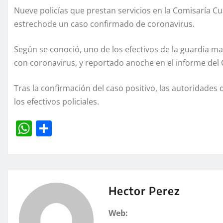
Nueve policías que prestan servicios en la Comisaría Cu
estrechode un caso confirmado de coronavirus.
Según se conoció, uno de los efectivos de la guardia m
con coronavirus, y reportado anoche en el informe del 
Tras la confirmación del caso positivo, las autoridades 
los efectivos policiales.
W
C
h
o
at
m
s
p
A
a
Hector Perez
p
rt
Web: