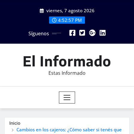
Saltar
viernes, 7 agosto 2026
al
contenido
4:52:59 PM
Síguenos
El Informado
Estas Informado
Inicio
Cambios en los cajeros: ¿Cómo saber si tenés que