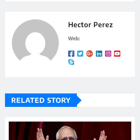
at
m
s
p
A
a
Hector Perez
p
rt
Web:
p
ir
RELATED STORY