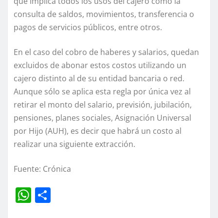
que implica todos los usos del cajero como la
consulta de saldos, movimientos, transferencia o
pagos de servicios públicos, entre otros.
En el caso del cobro de haberes y salarios, quedan
excluidos de abonar estos costos utilizando un
cajero distinto al de su entidad bancaria o red.
Aunque sólo se aplica esta regla por única vez al
retirar el monto del salario, previsión, jubilación,
pensiones, planes sociales, Asignación Universal
por Hijo (AUH), es decir que habrá un costo al
realizar una siguiente extracción.
Fuente: Crónica
W
C
h
o