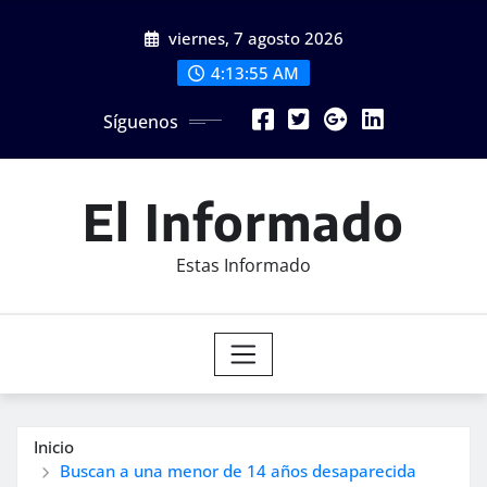
Saltar
viernes, 7 agosto 2026
al
contenido
4:13:56 AM
Síguenos
El Informado
Estas Informado
Inicio
Buscan a una menor de 14 años desaparecida