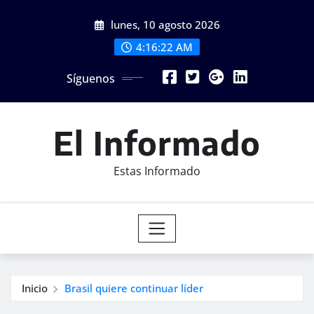
Saltar
lunes, 10 agosto 2026
al
contenido
4:16:24 AM
Síguenos
El Informado
Estas Informado
Inicio
Brasil quiere continuar líder