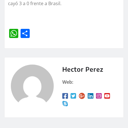
cayó 3 a 0 frente a Brasil.
W
C
h
o
at
m
s
p
A
a
Hector Perez
p
rt
Web:
p
ir