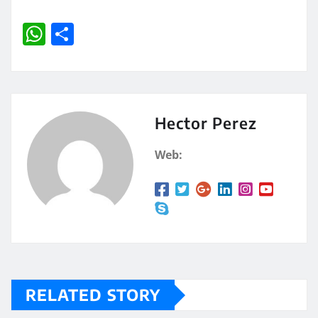
W
C
h
o
at
m
s
p
A
a
Hector Perez
p
rt
Web:
p
ir
RELATED STORY