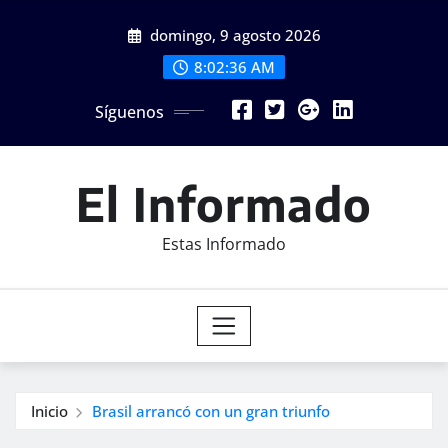
Saltar
domingo, 9 agosto 2026
al
contenido
8:02:38 AM
Síguenos
El Informado
Estas Informado
Inicio
Brasil arrancó con un gran triunfo