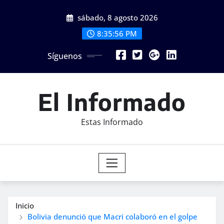
Saltar
sábado, 8 agosto 2026
al
contenido
8:35:58 PM
Síguenos
El Informado
Estas Informado
Inicio
Bolivia denunció que Macri colaboró en el golpe