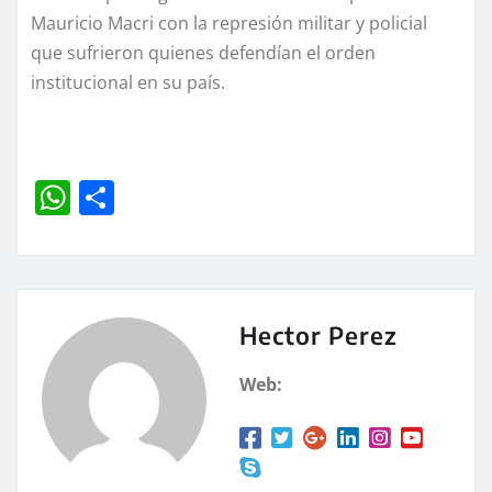
Mauricio Macri con la represión militar y policial
que sufrieron quienes defendían el orden
institucional en su país.
W
C
h
o
at
m
s
p
A
a
Hector Perez
p
rt
Web:
p
ir