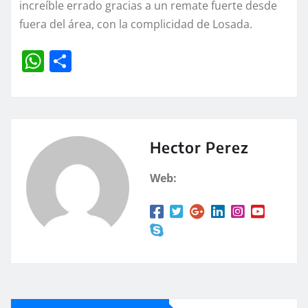
increíble errado gracias a un remate fuerte desde
fuera del área, con la complicidad de Losada.
W
C
h
o
at
m
s
p
A
a
Hector Perez
p
rt
Web:
p
ir