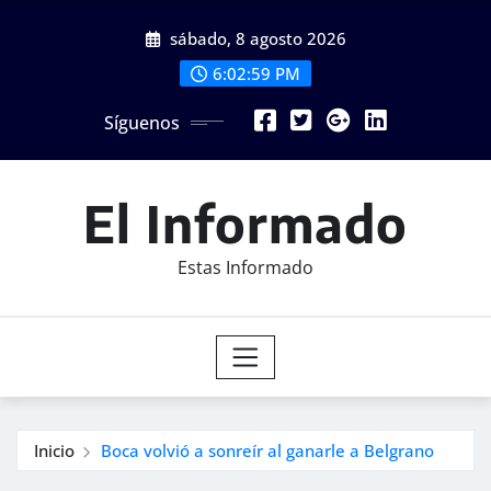
Saltar
sábado, 8 agosto 2026
al
contenido
6:03:01 PM
Síguenos
El Informado
Estas Informado
Inicio
Boca volvió a sonreír al ganarle a Belgrano