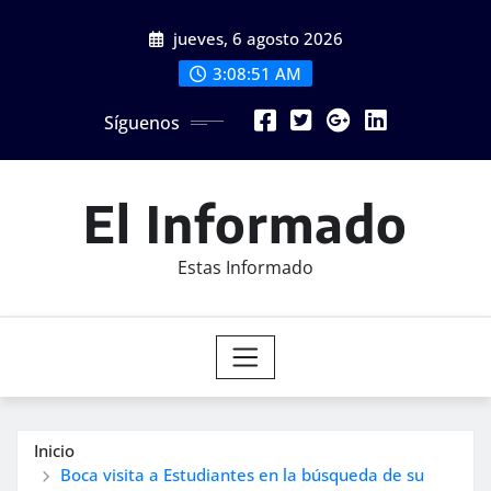
Saltar
jueves, 6 agosto 2026
al
contenido
3:08:52 AM
Síguenos
El Informado
Estas Informado
Inicio
Boca visita a Estudiantes en la búsqueda de su