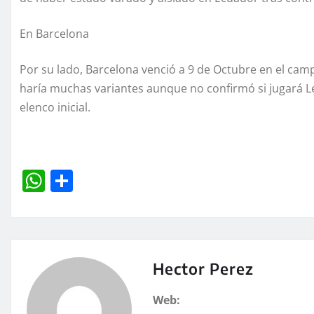
En Barcelona
Por su lado, Barcelona venció a 9 de Octubre en el ca
haría muchas variantes aunque no confirmó si jugará L
elenco inicial.
W
C
h
o
at
m
s
p
A
a
Hector Perez
p
rt
Web: