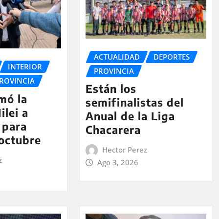
ACTUALIDAD
DEPORTES
INTERIOR
PROVINCIA
ROVINCIA
Están los
rmó la
semifinalistas del
ilei a
Anual de la Liga
 para
Chacarera
 octubre
Hector Perez
z
Ago 3, 2026