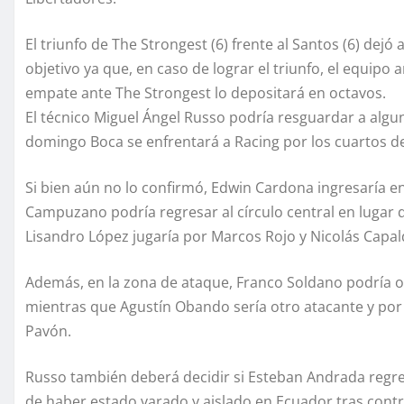
El triunfo de The Strongest (6) frente al Santos (6) dej
objetivo ya que, en caso de lograr el triunfo, el equipo
empate ante The Strongest lo depositará en octavos.
El técnico Miguel Ángel Russo podría resguardar a alg
domingo Boca se enfrentará a Racing por los cuartos d
Si bien aún no lo confirmó, Edwin Cardona ingresaría 
Campuzano podría regresar al círculo central en lugar 
Lisandro López jugaría por Marcos Rojo y Nicolás Capald
Además, en la zona de ataque, Franco Soldano podría o
mientras que Agustín Obando sería otro atacante y por e
Pavón.
Russo también deberá decidir si Esteban Andrada regre
de haber estado varado y aislado en Ecuador tras contr