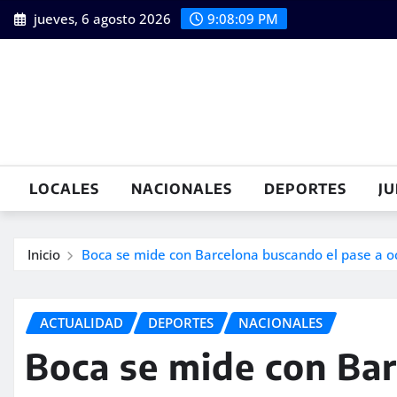
Saltar
jueves, 6 agosto 2026
9:08:11 PM
al
contenido
LOCALES
NACIONALES
DEPORTES
JU
Inicio
Boca se mide con Barcelona buscando el pase a o
ACTUALIDAD
DEPORTES
NACIONALES
Boca se mide con Bar