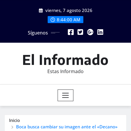
Saltar
viernes, 7 agosto 2026
al
contenido
8:44:02 AM
Síguenos
El Informado
Estas Informado
Inicio
Boca busca cambiar su imagen ante el «Decano»