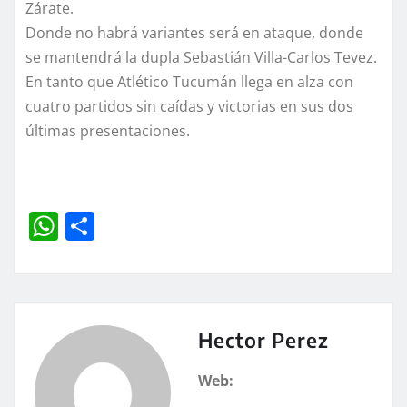
Zárate.
Donde no habrá variantes será en ataque, donde
se mantendrá la dupla Sebastián Villa-Carlos Tevez.
En tanto que Atlético Tucumán llega en alza con
cuatro partidos sin caídas y victorias en sus dos
últimas presentaciones.
W
C
h
o
at
m
s
p
A
a
Hector Perez
p
rt
Web:
p
ir