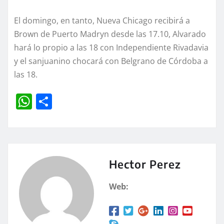
El domingo, en tanto, Nueva Chicago recibirá a
Brown de Puerto Madryn desde las 17.10, Alvarado
hará lo propio a las 18 con Independiente Rivadavia
y el sanjuanino chocará con Belgrano de Córdoba a
las 18.
W
C
h
o
at
m
s
p
A
a
Hector Perez
p
rt
Web:
p
ir