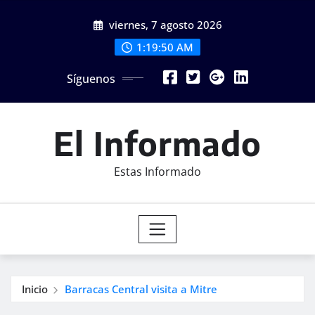
Saltar
viernes, 7 agosto 2026
al
contenido
1:19:51 AM
Síguenos
El Informado
Estas Informado
Inicio
Barracas Central visita a Mitre