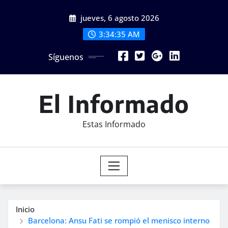
Saltar
jueves, 6 agosto 2026
al
contenido
3:34:37 AM
Síguenos
El Informado
Estas Informado
Inicio
Barcelona: Ansu Fati se rompió el menisco interno