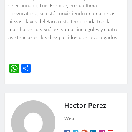
seleccionado, Luis Enrique, en su última
convocatoria, se está convirtiendo en una de las
piezas claves del Barça esta temporada tras la
marcha de Luis Suárez: suma cinco goles y cuatro
asistencias en los diez partidos que lleva jugados.
W
C
h
o
at
m
s
p
A
a
Hector Perez
p
rt
Web:
p
ir