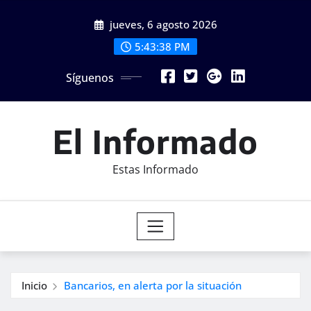
Saltar
jueves, 6 agosto 2026
al
contenido
5:43:40 PM
Síguenos
El Informado
Estas Informado
Inicio
Bancarios, en alerta por la situación