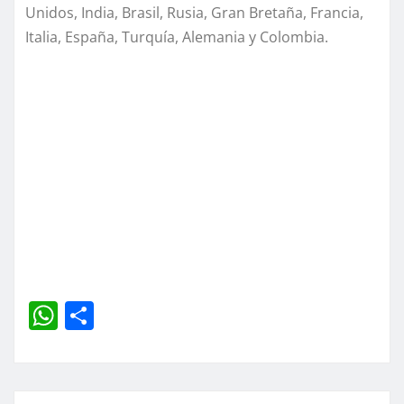
Unidos, India, Brasil, Rusia, Gran Bretaña, Francia,
Italia, España, Turquía, Alemania y Colombia.
W
C
h
o
at
m
s
p