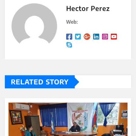
A
a
Hector Perez
p
rt
Web:
p
ir
RELATED STORY