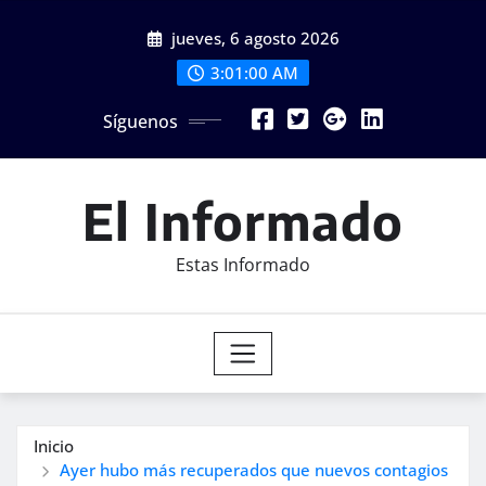
Saltar
jueves, 6 agosto 2026
al
contenido
3:01:02 AM
Síguenos
El Informado
Estas Informado
Inicio
Ayer hubo más recuperados que nuevos contagios