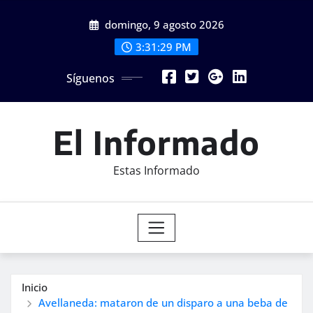
Saltar
domingo, 9 agosto 2026
al
contenido
3:31:31 PM
Síguenos
El Informado
Estas Informado
Inicio
Avellaneda: mataron de un disparo a una beba de