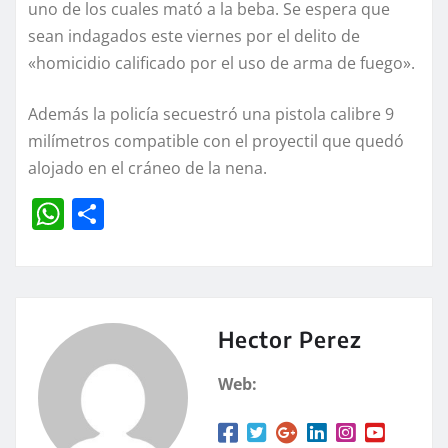
uno de los cuales mató a la beba. Se espera que
sean indagados este viernes por el delito de
«homicidio calificado por el uso de arma de fuego».
Además la policía secuestró una pistola calibre 9
milímetros compatible con el proyectil que quedó
alojado en el cráneo de la nena.
W
C
h
o
at
m
s
p
A
a
Hector Perez
p
rt
Web:
p
ir