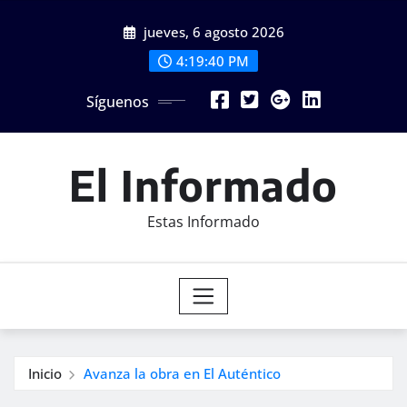
Saltar
jueves, 6 agosto 2026
al
contenido
4:19:42 PM
Síguenos
El Informado
Estas Informado
Inicio
Avanza la obra en El Auténtico