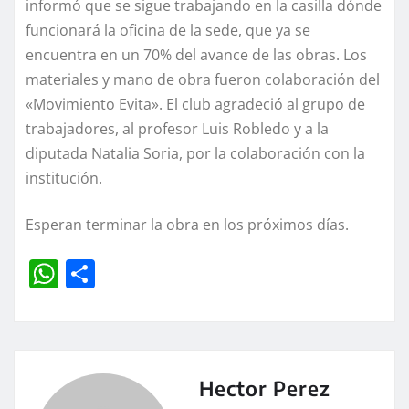
informó que se sigue trabajando en la casilla dónde
funcionará la oficina de la sede, que ya se
encuentra en un 70% del avance de las obras. Los
materiales y mano de obra fueron colaboración del
«Movimiento Evita». El club agradeció al grupo de
trabajadores, al profesor Luis Robledo y a la
diputada Natalia Soria, por la colaboración con la
institución.
Esperan terminar la obra en los próximos días.
W
C
h
o
at
m
s
p
A
a
Hector Perez