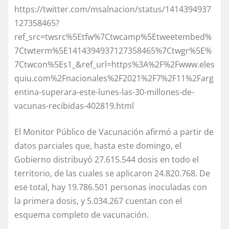
https://twitter.com/msalnacion/status/1414394937
127358465?
ref_src=twsrc%5Etfw%7Ctwcamp%5Etweetembed%
7Ctwterm%5E1414394937127358465%7Ctwgr%5E%
7Ctwcon%5Es1_&ref_url=https%3A%2F%2Fwww.eles
quiu.com%2Fnacionales%2F2021%2F7%2F11%2Farg
entina-superara-este-lunes-las-30-millones-de-
vacunas-recibidas-402819.html
El Monitor Público de Vacunación afirmó a partir de
datos parciales que, hasta este domingo, el
Gobierno distribuyó 27.615.544 dosis en todo el
territorio, de las cuales se aplicaron 24.820.768. De
ese total, hay 19.786.501 personas inoculadas con
la primera dosis, y 5.034.267 cuentan con el
esquema completo de vacunación.