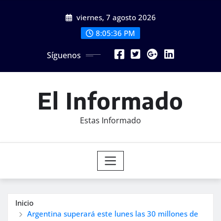
Saltar
viernes, 7 agosto 2026
al
contenido
8:05:37 PM
Síguenos
El Informado
Estas Informado
Inicio
Argentina superará este lunes las 30 millones de