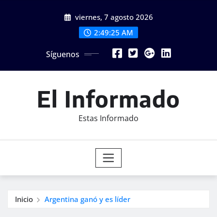
Saltar
viernes, 7 agosto 2026
al
contenido
2:49:27 AM
Síguenos
El Informado
Estas Informado
Inicio
Argentina ganó y es líder