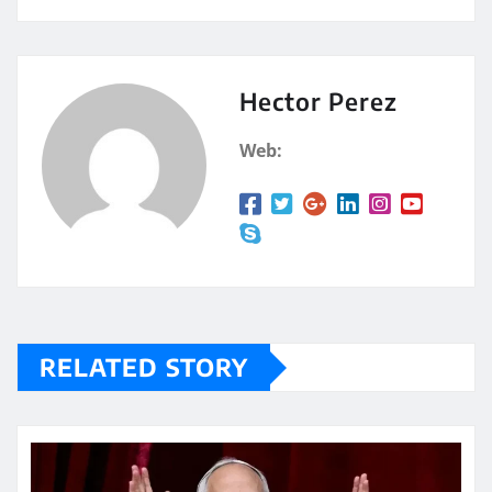
at
m
s
p
A
a
Hector Perez
p
rt
Web:
p
ir
RELATED STORY