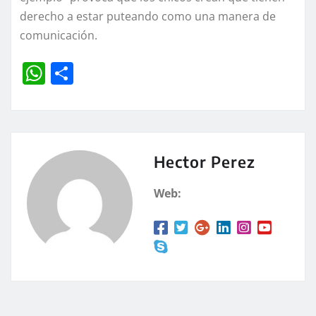
derecho a estar puteando como una manera de
comunicación.
W
C
h
o
at
m
s
p
A
a
Hector Perez
p
rt
Web:
p
ir