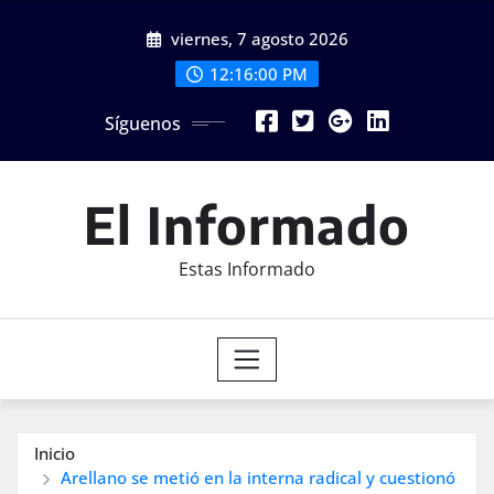
Saltar
viernes, 7 agosto 2026
al
contenido
12:16:02 PM
Síguenos
El Informado
Estas Informado
Inicio
Arellano se metió en la interna radical y cuestionó