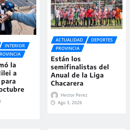
ACTUALIDAD
DEPORTES
INTERIOR
PROVINCIA
ROVINCIA
Están los
rmó la
semifinalistas del
ilei a
Anual de la Liga
 para
Chacarera
 octubre
Hector Perez
z
Ago 3, 2026