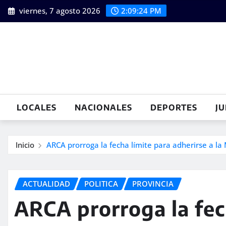
Saltar
viernes, 7 agosto 2026
2:09:25 PM
al
contenido
LOCALES
NACIONALES
DEPORTES
JU
Inicio
ARCA prorroga la fecha límite para adherirse a la 
ACTUALIDAD
POLITICA
PROVINCIA
ARCA prorroga la fec