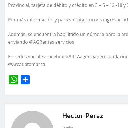
Provincial, tarjeta de débito y crédito en 3 – 6 – 12 -18 y
Por más información y para solicitar turnos ingresar ht
Además, se encuentra habilitado un número para la at
enviando @AGRentas servicios
En redes sociales Facebook/ARCAagenciaderecaudación
@ArcaCatamarca
W
C
h
o
at
m
s
p
A
a
Hector Perez
p
rt