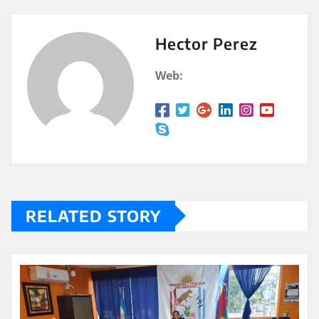
s
p
A
a
Hector Perez
p
rt
Web:
p
ir
RELATED STORY