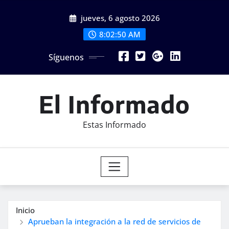
Saltar
jueves, 6 agosto 2026
al
contenido
8:02:52 AM
Síguenos
El Informado
Estas Informado
Inicio
Aprueban la integración a la red de servicios de