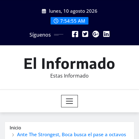
Saltar
lunes, 10 agosto 2026
al
contenido
7:54:57 AM
Síguenos
El Informado
Estas Informado
Inicio
Ante The Strongest, Boca busca el pase a octavos