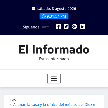
Saltar
sábado, 8 agosto 2026
al
contenido
9:31:56 PM
Síguenos
El Informado
Estas Informado
Inicio
Allanan la casa y la clínica del médico del Diez e