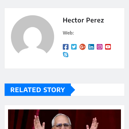
at
m
s
p
A
a
Hector Perez
p
rt
Web:
p
ir
RELATED STORY