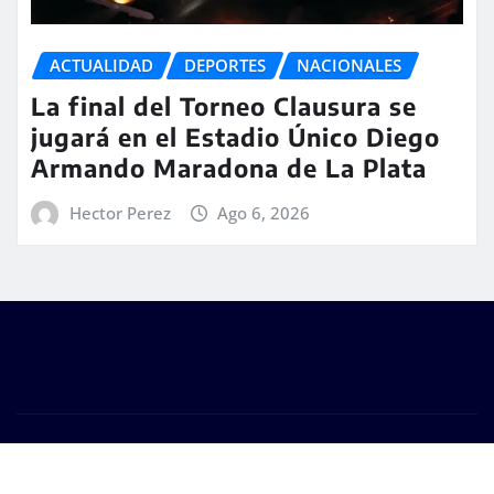
ACTUALIDAD
DEPORTES
NACIONALES
La final del Torneo Clausura se
jugará en el Estadio Único Diego
Armando Maradona de La Plata
Hector Perez
Ago 6, 2026
Copyright © 2026 | #DM Web & Host. "Todos los
derechos reservados"
|
Seattle News
de
ThemeArile