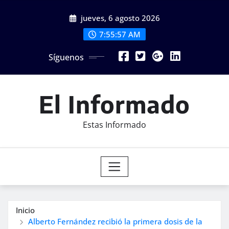
Saltar
jueves, 6 agosto 2026
al
contenido
7:55:58 AM
Síguenos
El Informado
Estas Informado
Inicio
Alberto Fernández recibió la primera dosis de la