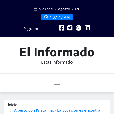
Saltar
viernes, 7 agosto 2026
al
contenido
4:07:49 AM
Síguenos
El Informado
Estas Informado
Inicio
Alberto con Kristalina: «La vocación es encontrar