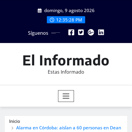
Saltar
domingo, 9 agosto 2026
al
contenido
12:35:30 PM
Síguenos
El Informado
Estas Informado
Inicio
Alarma en Córdoba: aíslan a 60 personas en Dean