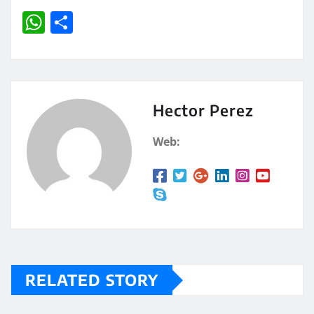
W
C
h
o
at
m
s
p
A
a
Hector Perez
p
rt
Web:
p
ir
RELATED STORY