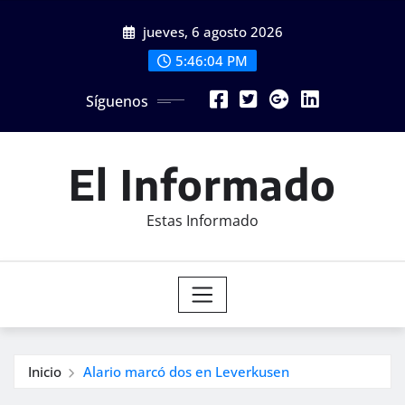
Saltar
jueves, 6 agosto 2026
al
contenido
5:46:06 PM
Síguenos
El Informado
Estas Informado
Inicio
Alario marcó dos en Leverkusen