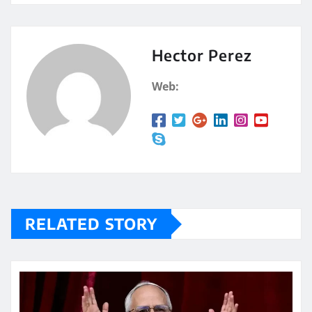
at
m
s
p
A
a
Hector Perez
p
rt
Web:
p
ir
RELATED STORY